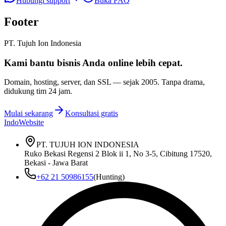
Hubungi support
Buka FAQ
Footer
PT. Tujuh Ion Indonesia
Kami bantu bisnis Anda
online lebih cepat
.
Domain, hosting, server, dan SSL — sejak
2005
. Tanpa drama,
didukung tim 24 jam.
Mulai sekarang
Konsultasi gratis
IndoWebsite
PT. TUJUH ION INDONESIA
Ruko Bekasi Regensi 2 Blok ii 1, No 3-5, Cibitung 17520,
Bekasi - Jawa Barat
+62 21 50986155
(Hunting)