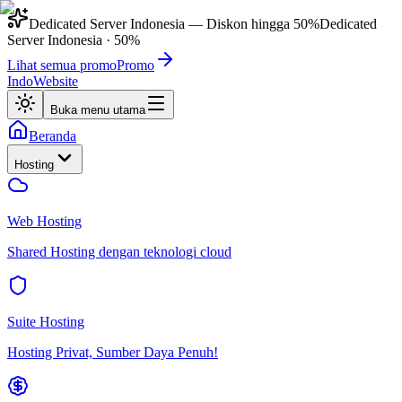
Dedicated Server Indonesia
— Diskon hingga
50%
Dedicated
Server Indonesia
·
50%
Lihat semua promo
Promo
IndoWebsite
Buka menu utama
Beranda
Hosting
Web Hosting
Shared Hosting dengan teknologi cloud
Suite Hosting
Hosting Privat, Sumber Daya Penuh!