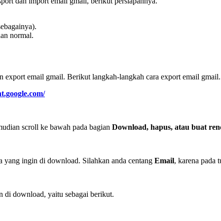
ort dan import email gmail, berikut persiapannya.
sebagainya).
lan normal.
n export email gmail. Berikut langkah-langkah cara export email gmail.
t.google.com/
mudian scroll ke bawah pada bagian
Download, hapus, atau buat re
a yang ingin di download. Silahkan anda centang
Email
, karena pada t
di download, yaitu sebagai berikut.