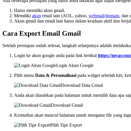
Ada beberapa persiapan yang harus anda lakukan agar dapat mengeksp
Harus memiliki akun gmail.
Memiliki
akun
email lain (AOL, yahoo,
webmail
/
domain
, dan 
Akun gmail dan email lain harus dalam keadaan aktif dan berja
Cara Export Email Gmail
Setelah persiapan sudah selesai, langkah selanjutnya adalah melakuka
Login ke akun google anda pada link berikut
https://myaccoun
Login Akun Google
Pilih menu
Data & Personalisasi
pada widget sebelah kiri, ke
Download Data Gmail
Anda akan diarahkan pada halaman untuk memilih data apa saj
Download Gmail
Kemudian akan muncul halaman untuk mengatur file yang ingin 
Pilih Tipe Export