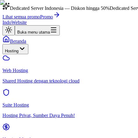
Dedicated Server Indonesia
— Diskon hingga
50%
Dedicated Ser
Lihat semua promo
Promo
IndoWebsite
Buka menu utama
Beranda
Hosting
Web Hosting
Shared Hosting dengan teknologi cloud
Suite Hosting
Hosting Privat, Sumber Daya Penuh!