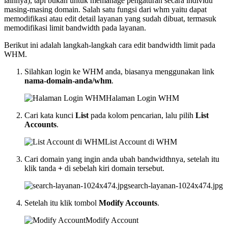
lainnya), tapi bukan untuk memanage pengaturan secara individu
masing-masing domain. Salah satu fungsi dari whm yaitu dapat
memodifikasi atau edit detail layanan yang sudah dibuat, termasuk
memodifikasi limit bandwidth pada layanan.
Berikut ini adalah langkah-langkah cara edit bandwidth limit pada
WHM.
Silahkan login ke WHM anda, biasanya menggunakan link
nama-domain-anda/whm
.
Halaman Login WHM
Cari kata kunci
List
pada kolom pencarian, lalu pilih
List
Accounts
.
List Account di WHM
Cari domain yang ingin anda ubah bandwidthnya, setelah itu
klik tanda
+
di sebelah kiri domain tersebut.
search-layanan-1024x474.jpg
Setelah itu klik tombol
Modify Accounts
.
Modify Account