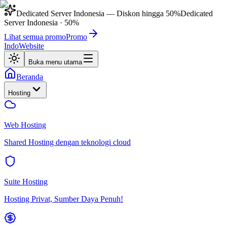
Dedicated Server Indonesia
— Diskon hingga
50%
Dedicated
Server Indonesia
·
50%
Lihat semua promo
Promo
IndoWebsite
Buka menu utama
Beranda
Hosting
Web Hosting
Shared Hosting dengan teknologi cloud
Suite Hosting
Hosting Privat, Sumber Daya Penuh!