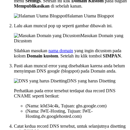
menu
Settings
. Setelah itu klik
Domain Kustom
pada bagian
Mempublikasikan
di sebelah kanan.
Halaman Utama Blogspot
Lalu akan muncul pop up seperti gambar dibawah ini.
Masukan Domain yang
Dicustom
Silahkan masukan
nama domain
yang ingin dicustom pada
kolom
Domain kustom
. Setelah itu klik tombol
SIMPAN
.
Pasti akan muncul error yang disebabkan karena anda belum
menyimpan DNS google (blogspot) pada Domain anda.
DNS yang harus Disetting
Perhatikan pada error tersebut terdapat dua record DNS
CNAME seperti berikut:
(Nama: k0d34c4k, Tujuan: ghs.google.com)
(Nama: IWE-Hosting, Tujuan: IWE-
Hosting.dv.googlehosted.com)
Catat kedua record DNS tersebut, untuk selanjutnya disetting