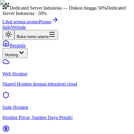
Dedicated Server Indonesia
— Diskon hingga
50%
Dedicated
Server Indonesia
·
50%
Lihat semua promo
Promo
IndoWebsite
Buka menu utama
Beranda
Hosting
Web Hosting
Shared Hosting dengan teknologi cloud
Suite Hosting
Hosting Privat, Sumber Daya Penuh!