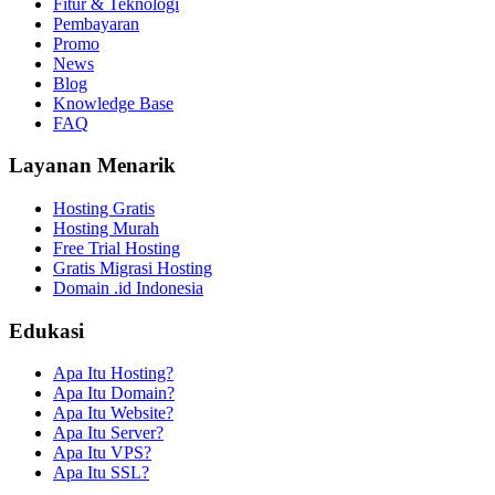
Fitur & Teknologi
Pembayaran
Promo
News
Blog
Knowledge Base
FAQ
Layanan Menarik
Hosting Gratis
Hosting Murah
Free Trial Hosting
Gratis Migrasi Hosting
Domain .id Indonesia
Edukasi
Apa Itu Hosting?
Apa Itu Domain?
Apa Itu Website?
Apa Itu Server?
Apa Itu VPS?
Apa Itu SSL?