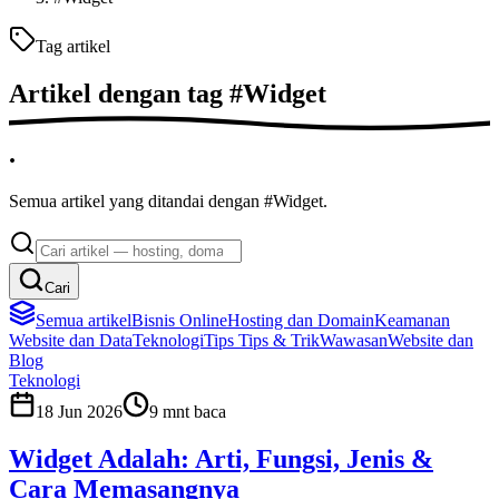
Tag artikel
Artikel dengan tag
#
Widget
.
Semua artikel yang ditandai dengan #Widget.
Cari
Semua artikel
Bisnis Online
Hosting dan Domain
Keamanan
Website dan Data
Teknologi
Tips
Tips & Trik
Wawasan
Website dan
Blog
Teknologi
18 Jun 2026
9
mnt baca
Widget Adalah: Arti, Fungsi, Jenis &
Cara Memasangnya