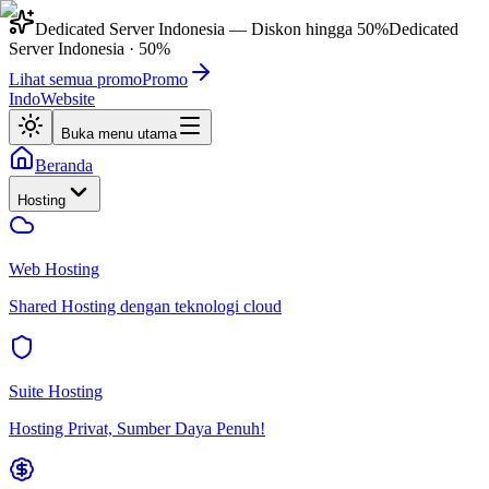
Dedicated Server Indonesia
— Diskon hingga
50%
Dedicated
Server Indonesia
·
50%
Lihat semua promo
Promo
IndoWebsite
Buka menu utama
Beranda
Hosting
Web Hosting
Shared Hosting dengan teknologi cloud
Suite Hosting
Hosting Privat, Sumber Daya Penuh!