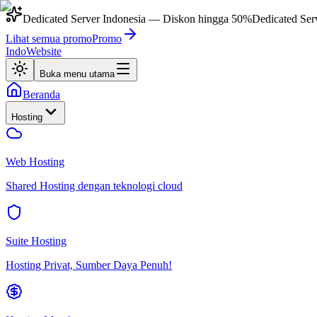
Dedicated Server Indonesia
— Diskon hingga
50%
Dedicated Ser
Lihat semua promo
Promo
IndoWebsite
Buka menu utama
Beranda
Hosting
Web Hosting
Shared Hosting dengan teknologi cloud
Suite Hosting
Hosting Privat, Sumber Daya Penuh!