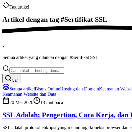
Tag artikel
Artikel dengan tag
#
Sertifikat SSL
.
Semua artikel yang ditandai dengan #Sertifikat SSL.
Cari
Semua artikel
Bisnis Online
Hosting dan Domain
Keamanan Websit
Keamanan Website dan Data
20 Mei 2026
13
mnt baca
SSL Adalah: Pengertian, Cara Kerja, dan
SSL adalah protokol enkripsi yang melindungi koneksi browser dan serve