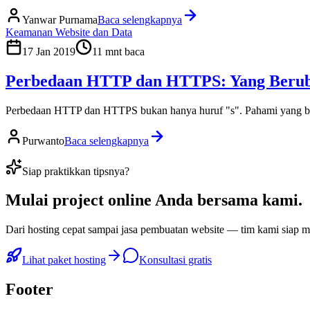
Yanwar Purnama
Baca selengkapnya
Keamanan Website dan Data
17 Jan 2019
11
mnt baca
Perbedaan HTTP dan HTTPS: Yang Berub
Perbedaan HTTP dan HTTPS bukan hanya huruf "s". Pahami yang ber
Purwanto
Baca selengkapnya
Siap praktikkan tipsnya?
Mulai
project online Anda
bersama kami.
Dari hosting cepat sampai jasa pembuatan website — tim kami siap
Lihat paket hosting
Konsultasi gratis
Footer