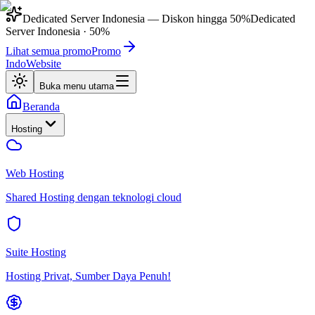
Dedicated Server Indonesia
— Diskon hingga
50%
Dedicated
Server Indonesia
·
50%
Lihat semua promo
Promo
IndoWebsite
Buka menu utama
Beranda
Hosting
Web Hosting
Shared Hosting dengan teknologi cloud
Suite Hosting
Hosting Privat, Sumber Daya Penuh!