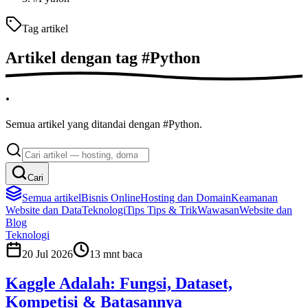
Tag artikel
Artikel dengan tag
#
Python
.
Semua artikel yang ditandai dengan #Python.
Cari
Semua artikel
Bisnis Online
Hosting dan Domain
Keamanan
Website dan Data
Teknologi
Tips
Tips & Trik
Wawasan
Website dan
Blog
Teknologi
20 Jul 2026
13
mnt baca
Kaggle Adalah: Fungsi, Dataset,
Kompetisi & Batasannya