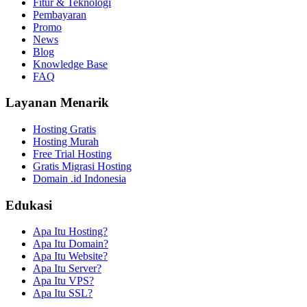
Fitur & Teknologi
Pembayaran
Promo
News
Blog
Knowledge Base
FAQ
Layanan Menarik
Hosting Gratis
Hosting Murah
Free Trial Hosting
Gratis Migrasi Hosting
Domain .id Indonesia
Edukasi
Apa Itu Hosting?
Apa Itu Domain?
Apa Itu Website?
Apa Itu Server?
Apa Itu VPS?
Apa Itu SSL?