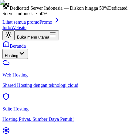
Dedicated Server Indonesia
— Diskon hingga
50%
Dedicated
Server Indonesia
·
50%
Lihat semua promo
Promo
IndoWebsite
Buka menu utama
Beranda
Hosting
Web Hosting
Shared Hosting dengan teknologi cloud
Suite Hosting
Hosting Privat, Sumber Daya Penuh!