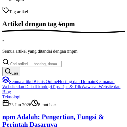
Tag artikel
Artikel dengan tag
#
npm
.
Semua artikel yang ditandai dengan #npm.
Cari
Semua artikel
Bisnis Online
Hosting dan Domain
Keamanan
Website dan Data
Teknologi
Tips
Tips & Trik
Wawasan
Website dan
Blog
Teknologi
23 Jun 2026
8
mnt baca
npm Adalah: Pengertian, Fungsi &
Perintah Dasarnya