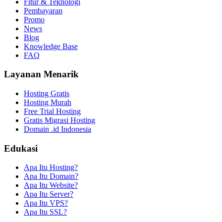
Fitur & Teknologi
Pembayaran
Promo
News
Blog
Knowledge Base
FAQ
Layanan Menarik
Hosting Gratis
Hosting Murah
Free Trial Hosting
Gratis Migrasi Hosting
Domain .id Indonesia
Edukasi
Apa Itu Hosting?
Apa Itu Domain?
Apa Itu Website?
Apa Itu Server?
Apa Itu VPS?
Apa Itu SSL?