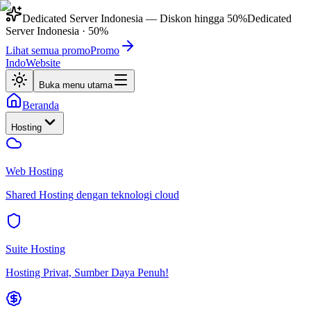
Dedicated Server Indonesia
— Diskon hingga
50%
Dedicated
Server Indonesia
·
50%
Lihat semua promo
Promo
IndoWebsite
Buka menu utama
Beranda
Hosting
Web Hosting
Shared Hosting dengan teknologi cloud
Suite Hosting
Hosting Privat, Sumber Daya Penuh!