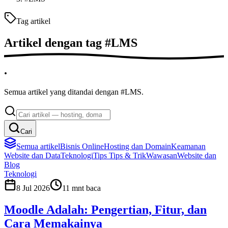
Tag artikel
Artikel dengan tag
#
LMS
.
Semua artikel yang ditandai dengan #LMS.
Cari
Semua artikel
Bisnis Online
Hosting dan Domain
Keamanan
Website dan Data
Teknologi
Tips
Tips & Trik
Wawasan
Website dan
Blog
Teknologi
8 Jul 2026
11
mnt baca
Moodle Adalah: Pengertian, Fitur, dan
Cara Memakainya