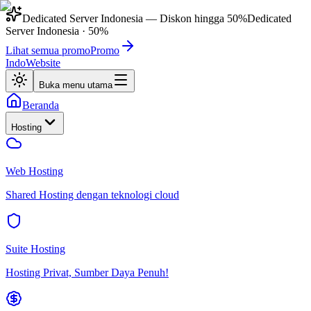
Dedicated Server Indonesia
— Diskon hingga
50%
Dedicated
Server Indonesia
·
50%
Lihat semua promo
Promo
IndoWebsite
Buka menu utama
Beranda
Hosting
Web Hosting
Shared Hosting dengan teknologi cloud
Suite Hosting
Hosting Privat, Sumber Daya Penuh!