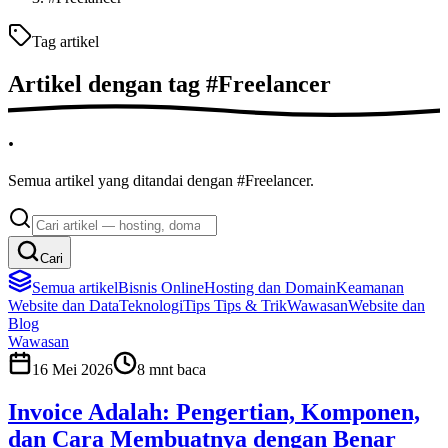
Tag artikel
Artikel dengan tag
#
Freelancer
.
Semua artikel yang ditandai dengan #Freelancer.
Cari
Semua artikel
Bisnis Online
Hosting dan Domain
Keamanan
Website dan Data
Teknologi
Tips
Tips & Trik
Wawasan
Website dan
Blog
Wawasan
16 Mei 2026
8
mnt baca
Invoice Adalah: Pengertian, Komponen,
dan Cara Membuatnya dengan Benar