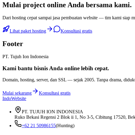
Mulai
project online Anda
bersama kami.
Dari hosting cepat sampai jasa pembuatan website — tim kami siap
Lihat paket hosting
Konsultasi gratis
Footer
PT. Tujuh Ion Indonesia
Kami bantu bisnis Anda
online lebih cepat
.
Domain, hosting, server, dan SSL — sejak
2005
. Tanpa drama, diduk
Mulai sekarang
Konsultasi gratis
IndoWebsite
PT. TUJUH ION INDONESIA
Ruko Bekasi Regensi 2 Blok ii 1, No 3-5, Cibitung 17520, Bek
+62 21 50986155
(Hunting)