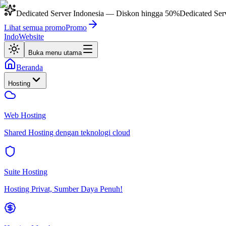
Dedicated Server Indonesia
— Diskon hingga
50%
Dedicated Ser
Lihat semua promo
Promo
IndoWebsite
Buka menu utama
Beranda
Hosting
Web Hosting
Shared Hosting dengan teknologi cloud
Suite Hosting
Hosting Privat, Sumber Daya Penuh!