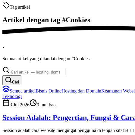
Tag artikel
Artikel dengan tag
#
Cookies
.
Semua artikel yang ditandai dengan #Cookies.
Cari
Semua artikel
Bisnis Online
Hosting dan Domain
Keamanan Websit
Teknologi
3 Jul 2026
9
mnt baca
Session Adalah: Pengertian, Fungsi & Car
Session adalah cara website mengingat pengguna di tengah sifat HTTP