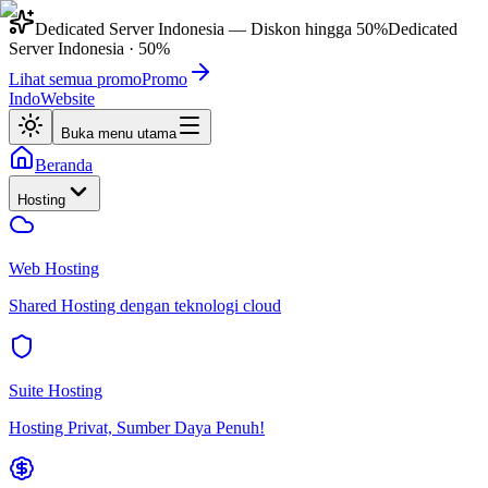
Dedicated Server Indonesia
— Diskon hingga
50%
Dedicated
Server Indonesia
·
50%
Lihat semua promo
Promo
IndoWebsite
Buka menu utama
Beranda
Hosting
Web Hosting
Shared Hosting dengan teknologi cloud
Suite Hosting
Hosting Privat, Sumber Daya Penuh!