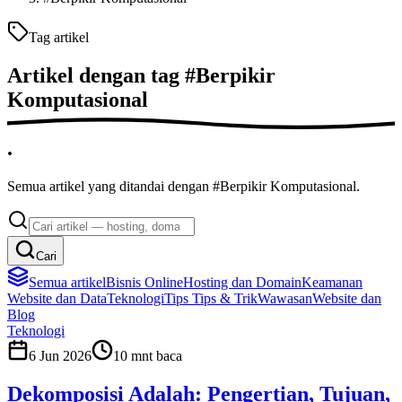
Tag artikel
Artikel dengan tag
#
Berpikir
Komputasional
.
Semua artikel yang ditandai dengan #Berpikir Komputasional.
Cari
Semua artikel
Bisnis Online
Hosting dan Domain
Keamanan
Website dan Data
Teknologi
Tips
Tips & Trik
Wawasan
Website dan
Blog
Teknologi
6 Jun 2026
10
mnt baca
Dekomposisi Adalah: Pengertian, Tujuan,