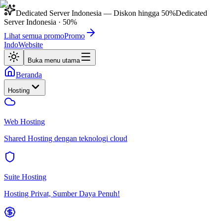
Dedicated Server Indonesia
— Diskon hingga
50%
Dedicated
Server Indonesia
·
50%
Lihat semua promo
Promo
IndoWebsite
Buka menu utama
Beranda
Hosting
Web Hosting
Shared Hosting dengan teknologi cloud
Suite Hosting
Hosting Privat, Sumber Daya Penuh!