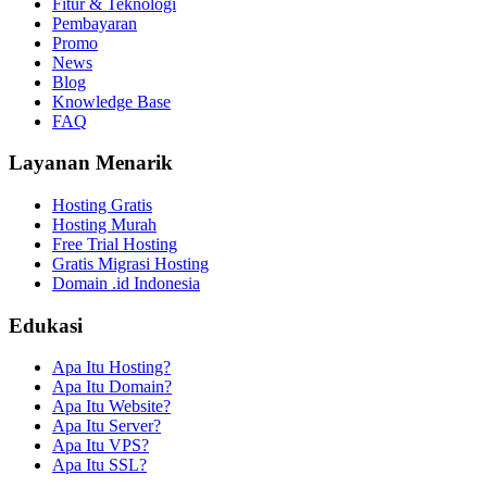
Fitur & Teknologi
Pembayaran
Promo
News
Blog
Knowledge Base
FAQ
Layanan Menarik
Hosting Gratis
Hosting Murah
Free Trial Hosting
Gratis Migrasi Hosting
Domain .id Indonesia
Edukasi
Apa Itu Hosting?
Apa Itu Domain?
Apa Itu Website?
Apa Itu Server?
Apa Itu VPS?
Apa Itu SSL?